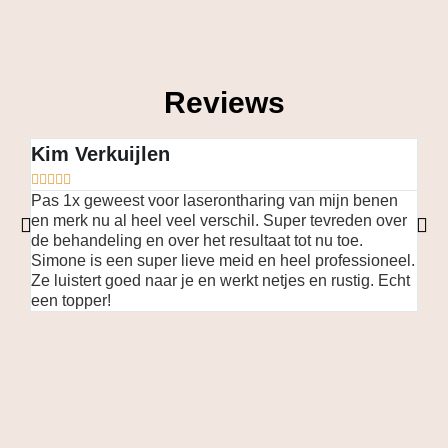
Reviews
Kim Verkuijlen
Leo








Pas 1x geweest voor laserontharing van mijn benen
Simo
en merk nu al heel veel verschil. Super tevreden over
luis
de behandeling en over het resultaat tot nu toe.
stap
Simone is een super lieve meid en heel professioneel.
keer
Ze luistert goed naar je en werkt netjes en rustig. Echt
sal
een topper!